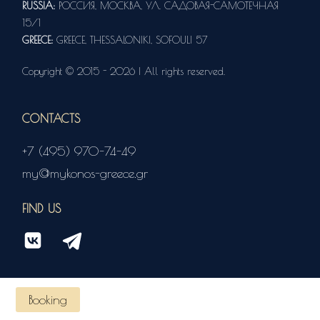
RUSSIA:
РОССИЯ, МОСКВА, УЛ. САДОВАЯ-САМОТЕЧНАЯ
15/1
GREECE:
GREECE, THESSALONIKI, SOFOULI 57
Copyright © 2015 - 2026 | All rights reserved.
CONTACTS
+7 (495) 970-74-49
my@mykonos-greece.gr
FIND US
Booking