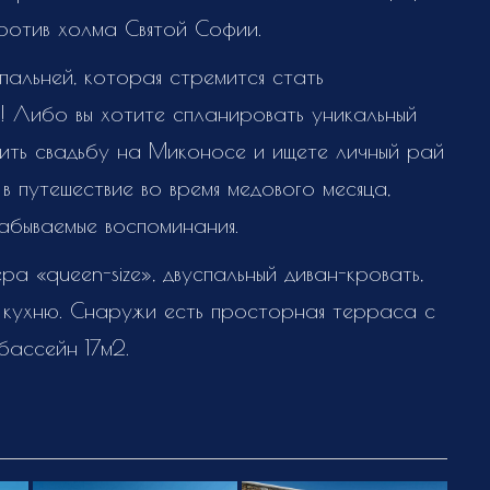
против холма Святой Софии.
пальней, которая стремится стать
 Либо вы хотите спланировать уникальный
ить свадьбу на Миконосе и ищете личный рай
 в путешествие во время медового месяца,
абываемые воспоминания.
а «queen-size», двуспальный диван-кровать,
кухню. Снаружи есть просторная терраса с
бассейн 17м2.