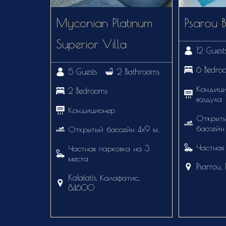
Myconian Platinum
Psarou B
Superior Villa
12 Guest
6 Bedro
5 Guests
2 Bathrooms
Кондици
2 Bedrooms
воздуха
Кондиционер
Открыты
бассейн
Открытый бассейн 4х9 м.
Частная
Частная парковка на 3
места
Psarrou
Kalafatis, Калафатис,
84600