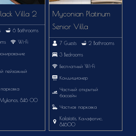
lack Villa 2
Myconian Platinum
Senior Villa
s
6 Bathrooms
oms
Wi-Fi
7 Guests
2 Bathrooms
онирование
3 Bedrooms
Бесплатный Wi-Fi
й пейзажный
Кондиционер
 парковка
Частный открытый
бассейн
, Mykonos, 846 00
Частная парковка
Kalafatis, Калафатис,
84600